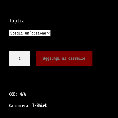
Taglia
Maglia
Aggiungi al carrello
"Budget"
quantità
COD:
N/A
Categoria:
T-Shirt