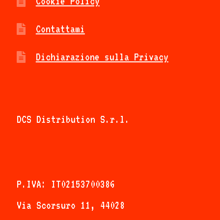
Cookie Policy
essere
scelte
Contattami
nella
Dichiarazione sulla Privacy
pagina
del
prodotto
DCS Distribution S.r.l.
P.IVA: IT02153700386
Via Scorsuro 11, 44028