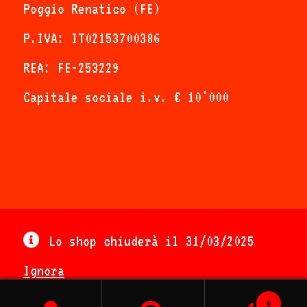
Poggio Renatico (FE)
P.IVA: IT02153700386
REA: FE-253229
Capitale sociale i.v. € 10'000
In Marvin we trust
- Lo shop ufficiale!
Lo shop chiuderà il 31/03/2025
Ignora
0