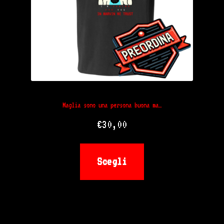
essere
scelte
nella
pagina
del
Maglia sono una persona buona ma…
prodotto
€
30,00
Questo
Scegli
prodotto
ha
più