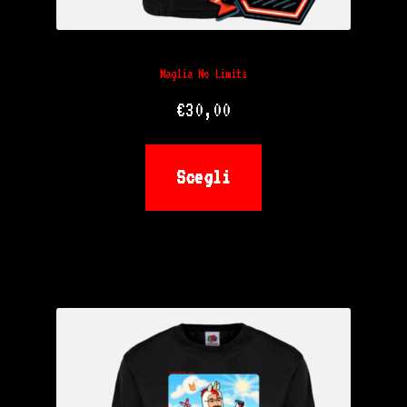
Maglia No Limits
€
30,00
Questo
Scegli
prodotto
ha
più
varianti.
Le
opzioni