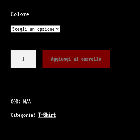
Colore
Maglia
Aggiungi al carrello
semplice
"In
Marvin
COD:
N/A
we
Categoria:
T-Shirt
trust"
quantità