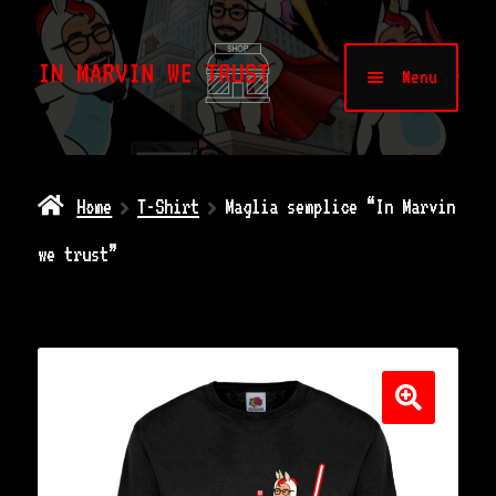
Vai
Vai
Menu
alla
al
Espandi
Shop
navigazione
contenuto
il
Home
T-Shirt
Maglia semplice “In Marvin
menu
Il mio account
we trust”
child