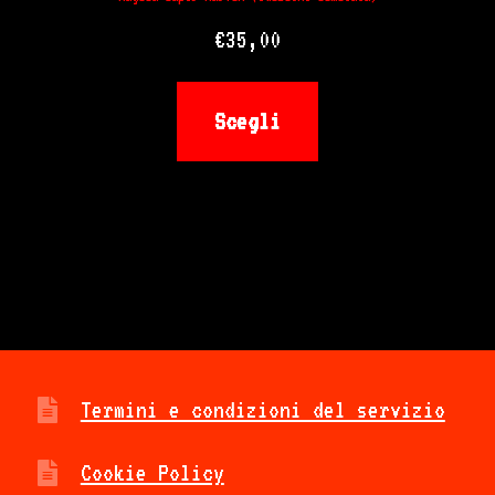
prodotto
€
35,00
Questo
Scegli
prodotto
ha
più
varianti.
Le
opzioni
Termini e condizioni del servizio
possono
Cookie Policy
essere