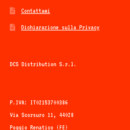
scelte
Contattami
nella
Dichiarazione sulla Privacy
pagina
del
prodotto
DCS Distribution S.r.l.
P.IVA: IT02153700386
Via Scorsuro 11, 44028
Poggio Renatico (FE)