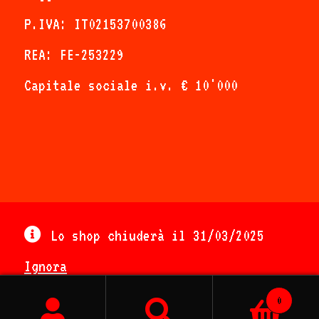
P.IVA: IT02153700386
REA: FE-253229
Capitale sociale i.v. € 10'000
In Marvin we trust
- Lo shop ufficiale!
Lo shop chiuderà il 31/03/2025
Ignora
0